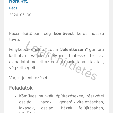
Nork Kft.
Pécs
2026. 06. 09.
Pécsi építőipari cég
kőművest
keres hosszú
távra.
Fényképes önéletrajzot a
"Jelentkezem"
gombra
kattintva várjuk, melyben tüntesse fel az
alapadatai mellett az eddigi munkatapasztalatait,
végzettségeit.
Várjuk jelentkezését!
Feladatok
Kőműves munkák építkezéseken, részvétel
családi házak generálkivitelezésében,
lakások, családi házak felújításában,