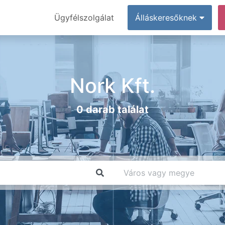
Ügyfélszolgálat
Álláskeresőknek
Nork Kft.
0 darab találat