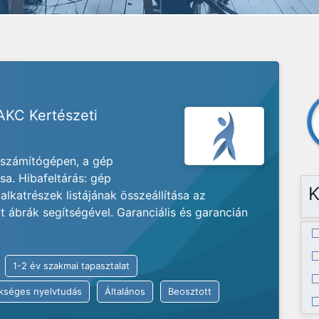
 AKC Kertészeti
e számítógépen, a gép
a. Hibafeltárás: gép
K
alkatrészek listájának összeállítása az
 ábrák segítségével. Garanciális és garancián
1-2 év szakmai tapasztalat
kséges nyelvtudás
Általános
Beosztott