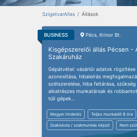
SzigetvarAllas
Állások
BUSINESS
Pécs, Krinor Bt.
Kisgépszerelői állás Pécsen -
Szakáruház
Gépátvétel: vásárlói adatok rögzítés
azonosítása, hibaleírás megfogalmazás
szétszerelése, hiba feltárása, szükség 
alkatrészes munkatársak és robbantott
túli gépek...
Megyei hirdetés
Teljes munkaidő 8 óra
Szakiskola / szakmunkás képző
Nem szü