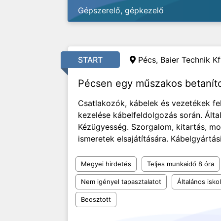
Gépszerelő, gépkezelő
START
Pécs, Baier Technik Kf
Pécsen egy műszakos betanít
Csatlakozók, kábelek és vezetékek fe
kezelése kábelfeldolgozás során. Álta
Kézügyesség. Szorgalom, kitartás, mon
ismeretek elsajátítására. Kábelgyártás
Megyei hirdetés
Teljes munkaidő 8 óra
Nem igényel tapasztalatot
Általános isko
Beosztott