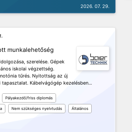
2026. 07. 29.
t.
ott munkalehetőség
ldolgozása, szerelése. Gépek
lános iskolai végzettség.
otónia tűrés. Nyitottság az új
i tapasztalat. Kábelvágógép kezelésben...
Pályakezdő/friss diplomás
la
Nem szükséges nyelvtudás
Általános