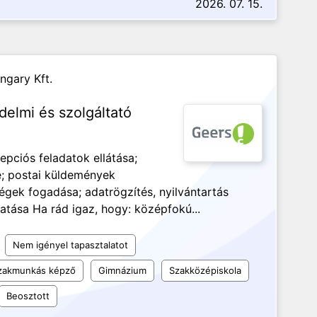
2026. 07. 15.
ngary Kft.
elmi és szolgáltató
cepciós feladatok ellátása;
e; postai küldemények
égek fogadása; adatrögzítés, nyilvántartás
tása Ha rád igaz, hogy: középfokú...
Nem igényel tapasztalatot
szakmunkás képző
Gimnázium
Szakközépiskola
Beosztott