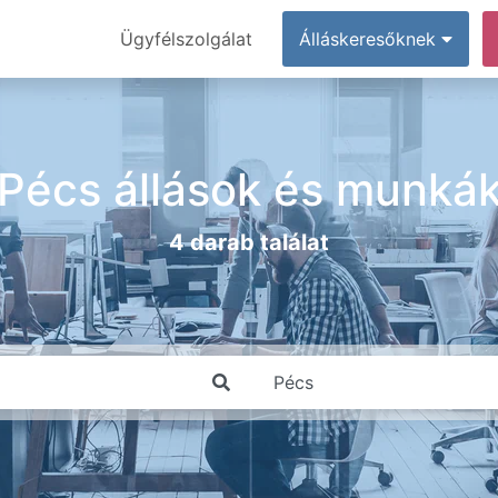
Ügyfélszolgálat
Álláskeresőknek
Pécs állások és munká
4 darab találat