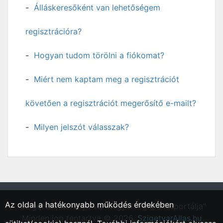
Álláskeresőként van lehetőségem
regisztrációra?
Hogyan tudom törölni a fiókomat?
Miért nem kaptam meg a regisztrációt
követően a regisztrációt megerősítő e-mailt?
Milyen jelszót válasszak?
Az oldal a hatékonyabb működés érdekében
"Szigetvár, Baranya vármegyei régió állásportálja"
Minden jog fentartva © 2026.
SzigetvarAllas.hu