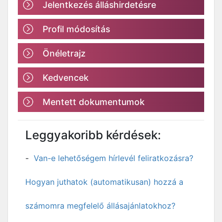
Jelentkezés álláshirdetésre
Profil módosítás
Önéletrajz
Kedvencek
Mentett dokumentumok
Leggyakoribb kérdések:
Van-e lehetőségem hírlevél feliratkozásra?
Hogyan juthatok (automatikusan) hozzá a
számomra megfelelő állásajánlatokhoz?