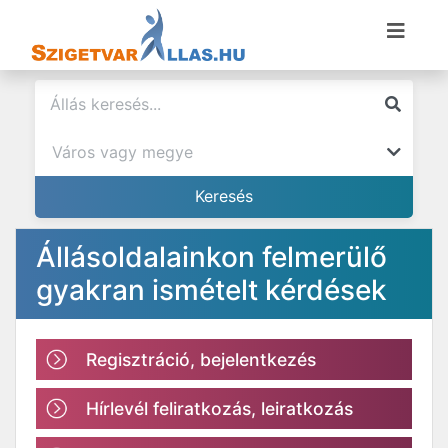
Állásoldalainkon felmerülő
gyakran ismételt kérdések
Regisztráció, bejelentkezés
Hírlevél feliratkozás, leiratkozás