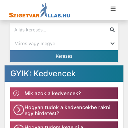
GYIK: Kedvencek
Mik azok a kedvencek?
Hogyan tudok a kedvencekbe rakni
egy hirdetést?
Hogyan tudom kezelni a