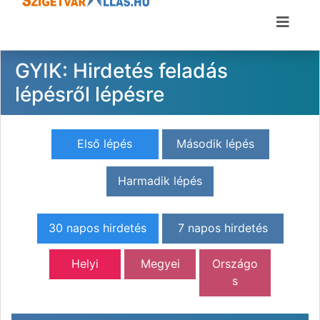
GYIK: Hirdetés feladás
lépésről lépésre
Első lépés
Második lépés
Harmadik lépés
30 napos hirdetés
7 napos hirdetés
Helyi
Megyei
Országo
s