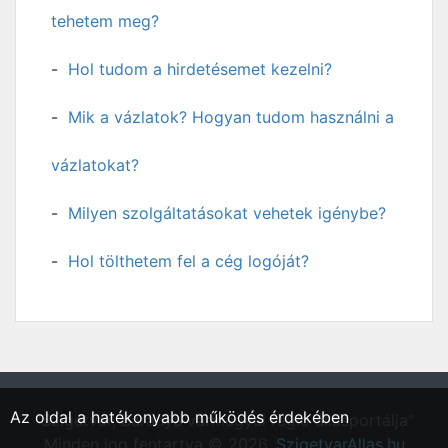
tehetem meg?
Hol tudom a hirdetésemet kezelni?
Mik a vázlatok? Hogyan tudom használni a
vázlatokat?
Milyen szolgáltatásokat vehetek igénybe?
Hol tölthetem fel a cég logóját?
Az oldal a hatékonyabb működés érdekében
"Szigetvár, Baranya vármegyei régió állásportálja"
Minden jog fentartva © 2026.
SzigetvarAllas.hu