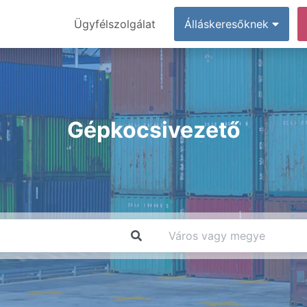
Ügyfélszolgálat
Álláskeresőknek
Gépkocsivezető