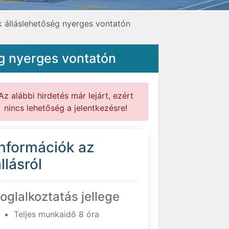
álláslehetőség nyerges vontatón
g nyerges vontatón
Az alábbi hirdetés már lejárt, ezért
nincs lehetőség a jelentkezésre!
Információk az
llásról
oglalkoztatás jellege
Teljes munkaidő 8 óra