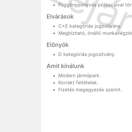
Függönyponyvás pótkocsival tört
Elvárások
C+E kategóriás jogosítvány.
Megbízható, önálló munkavégzés
Előnyök
D kategóriás jogosítvány.
Amit kínálunk
Modern járműpark.
Korrekt feltételek.
Fizetés megegyezés szerint.