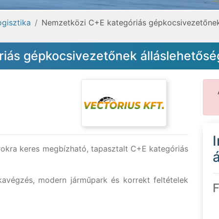
ogisztika
Nemzetközi C+E kategóriás gépkocsivezetőnek 
iás gépkocsivezetőnek álláslehetősé
okra keres megbízható, tapasztalt C+E kategóriás
á
kavégzés, modern járműpark és korrekt feltételek
F