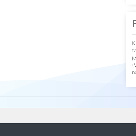
K
t
j
(
n