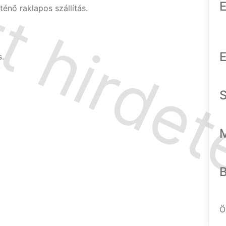
E
énő raklapos szállítás.
E
.
Ö