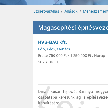
SzigetvarAllas
Állások
Menedzsmen
Magasépítési építésve
HVS-BAU Kft.
Bóly
,
Pécs
,
Mohács
Bruttó
750 000 Ft
-
1 250 000 Ft
/ Hónap
2026. 06. 11.
Dinamikusan fejlődő, Baranya megyei 
csapatába keresünk agilis
építésveze
irányítására.