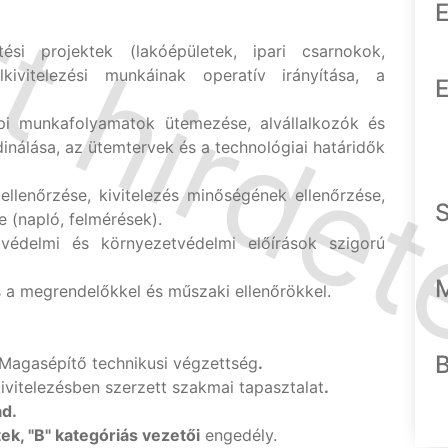
E
si projektek (lakóépületek, ipari csarnokok,
lkivitelezési munkáinak operatív irányítása, a
E
i munkafolyamatok ütemezése, alvállalkozók és
inálása, az ütemtervek és a technológiai határidők
ellenőrzése, kivitelezés minőségének ellenőrzése,
 (napló, felmérések).
védelmi és környezetvédelmi előírások szigorú
a megrendelőkkel és műszaki ellenőrökkel.
Magasépítő technikusi végzettség
.
ivitelezésben szerzett szakmai tapasztalat
.
ad.
ek, "B" kategóriás
vezetői
engedély.