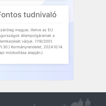
Fontos tudnivaló
izárólag magyar, illetve az EU
agországok állampolgárainak a
elentkezését várjuk. (118/2001.
VI.30.) Kormányrendelet, 2024.10.14.
api módosítása alapján.)