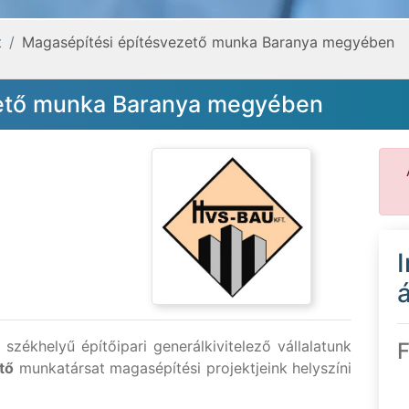
t
Magasépítési építésvezető munka Baranya megyében
zető munka Baranya megyében
á
székhelyű építőipari generálkivitelező vállalatunk
F
tő
munkatársat magasépítési projektjeink helyszíni