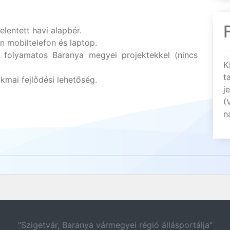
elentett havi alapbér.
n mobiltelefon és laptop.
 folyamatos Baranya megyei projektekkel (nincs
K
t
kmai fejlődési lehetőség.
j
(
n
"Szigetvár, Baranya vármegyei régió állásportálja"