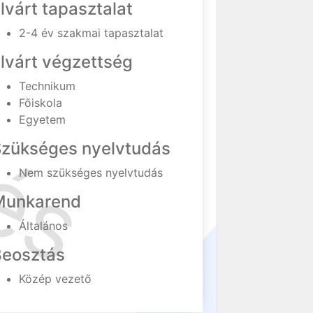
lvárt tapasztalat
2-4 év szakmai tapasztalat
lvárt végzettség
Technikum
Főiskola
Egyetem
Szükséges nyelvtudás
Nem szükséges nyelvtudás
Munkarend
Általános
Beosztás
Közép vezető