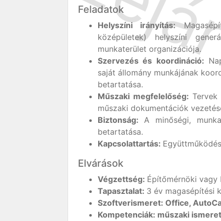
Feladatok
Helyszíni irányítás:
Magasépíté
középületek) helyszíni generá
munkaterület organizációja.
Szervezés és koordináció:
Nap
saját állomány munkájának koord
betartatása.
Műszaki megfelelőség:
Tervek 
műszaki dokumentációk vezetése
Biztonság:
A minőségi, munka
betartatása.
Kapcsolattartás:
Együttműködés 
Elvárások
Végzettség:
Építőmérnöki vagy 
Tapasztalat:
3 év magasépítési k
Szoftverismeret:
Office, AutoC
Kompetenciák:
műszaki ismeret