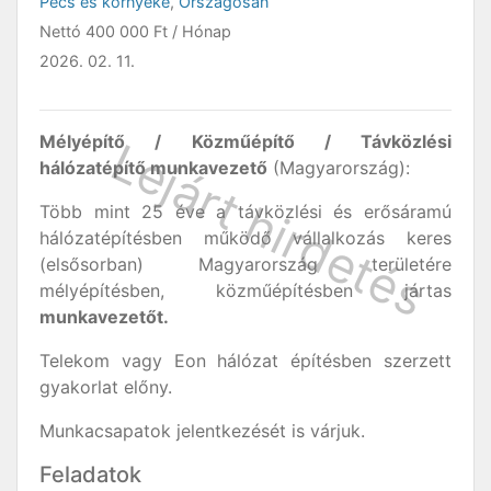
Pécs és környéke
,
Országosan
Nettó
400 000 Ft
/ Hónap
2026. 02. 11.
Mélyépítő / Közműépítő / Távközlési
hálózatépítő munkavezető
(Magyarország):
Több mint 25 éve a távközlési és erősáramú
hálózatépítésben működő vállalkozás keres
(elsősorban) Magyarország területére
mélyépítésben, közműépítésben jártas
munkavezetőt.
Telekom vagy Eon hálózat építésben szerzett
gyakorlat előny.
Munkacsapatok jelentkezését is várjuk.
Feladatok