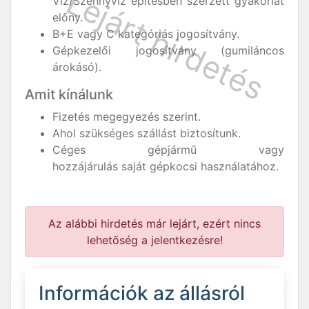
Víz/Szennyvíz építésben szerzett gyakorlat
előny.
B+E vagy C kategóriás jogosítvány.
Gépkezelői jogosítvány (gumiláncos
árokásó).
Amit kínálunk
Fizetés megegyezés szerint.
Ahol szükséges szállást biztosítunk.
Céges gépjármű vagy
hozzájárulás saját gépkocsi használatához.
Az alábbi hirdetés már lejárt, ezért nincs
lehetőség a jelentkezésre!
Információk az állásról